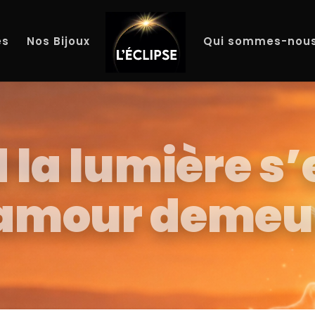
es
Nos Bijoux
Qui sommes-nous
la lumière s’
’amour demeu